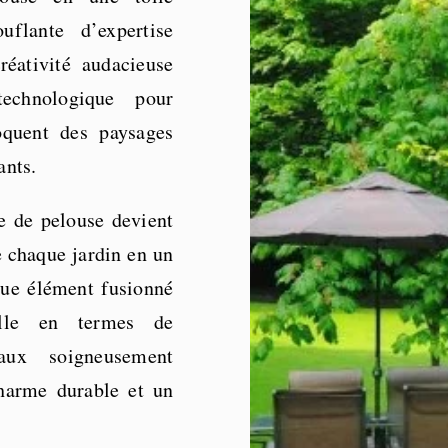
uflante d’expertise
réativité audacieuse
technologique pour
voquent des paysages
ants.
e de pelouse devient
 chaque jardin en un
que élément fusionné
elle en termes de
iaux soigneusement
charme durable et un