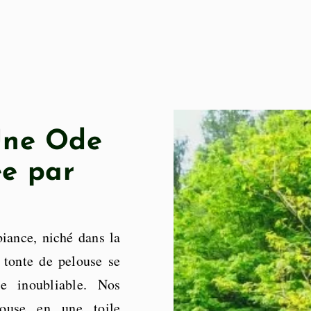
 Une Ode
ée par
iance, niché dans la
 tonte de pelouse se
e inoubliable. Nos
elouse en une toile