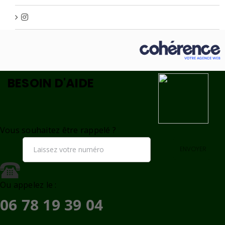
BESOIN D'AIDE
Vous souhaitez être rappelé ?
ENVOYER
Ou appelez le :
06 78 19 39 04
formulaire de contact