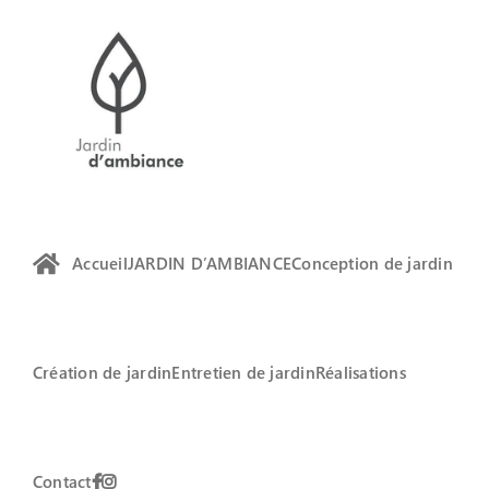
Passer
au
contenu
Accueil
JARDIN D’AMBIANCE
Conception de jardin
Création de jardin
Entretien de jardin
Réalisations
Contact