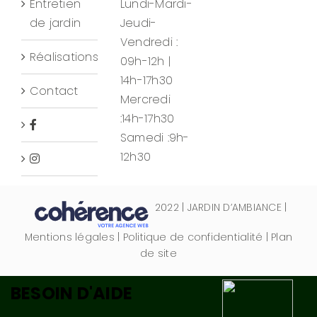
Entretien
Lundi-Mardi-
de jardin
Jeudi-
Vendredi :
Réalisations
09h-12h |
14h-17h30
Contact
Mercredi
:14h-17h30
Samedi :9h-
12h30
2022
|
JARDIN D’AMBIANCE
|
Mentions légales
|
Politique de confidentialité
|
Plan
de site
BESOIN D'AIDE